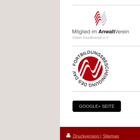
Kölner Anwaltverein e.V.
GOOGLE+ SEITE
Druckversion
|
Sitemap