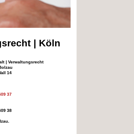
srecht | Köln
lt | Verwaltungsrecht
Bolzau
all 14
609 37
609 38
lzau.