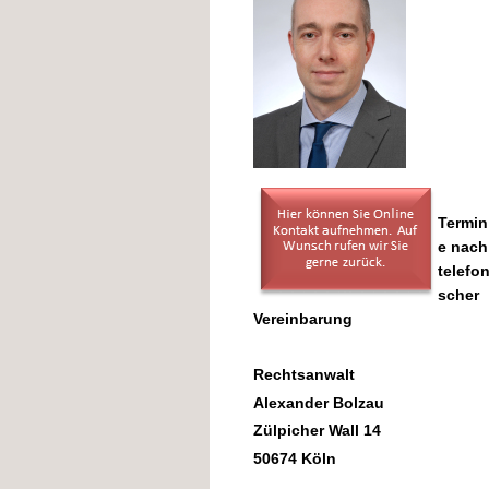
Termin
e nach
telefon
scher
Vereinbarung
Rechtsanwalt
Alexander Bolzau
Zülpicher Wall 14
50674 Köln