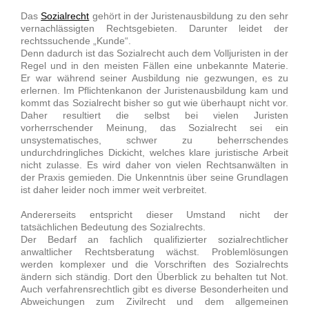
Das
Sozialrecht
gehört in der Juristenausbildung zu den sehr
vernachlässigten Rechtsgebieten. Darunter leidet der
rechtssuchende „Kunde“.
Denn dadurch ist das Sozialrecht auch dem Volljuristen in der
Regel und in den meisten Fällen eine unbekannte Materie.
Er war während seiner Ausbildung nie gezwungen, es zu
erlernen. Im Pflichtenkanon der Juristenausbildung kam und
kommt das Sozialrecht bisher so gut wie überhaupt nicht vor.
Daher resultiert die selbst bei vielen Juristen
vorherrschender Meinung, das Sozialrecht sei ein
unsystematisches, schwer zu beherrschendes
undurchdringliches Dickicht, welches klare juristische Arbeit
nicht zulasse. Es wird daher von vielen Rechtsanwälten in
der Praxis gemieden. Die Unkenntnis über seine Grundlagen
ist daher leider noch immer weit verbreitet.
Andererseits entspricht dieser Umstand nicht der
tatsächlichen Bedeutung des Sozialrechts.
Der Bedarf an fachlich qualifizierter sozialrechtlicher
anwaltlicher Rechtsberatung wächst. Problemlösungen
werden komplexer und die Vorschriften des Sozialrechts
ändern sich ständig. Dort den Überblick zu behalten tut Not.
Auch verfahrensrechtlich gibt es diverse Besonderheiten und
Abweichungen zum Zivilrecht und dem allgemeinen